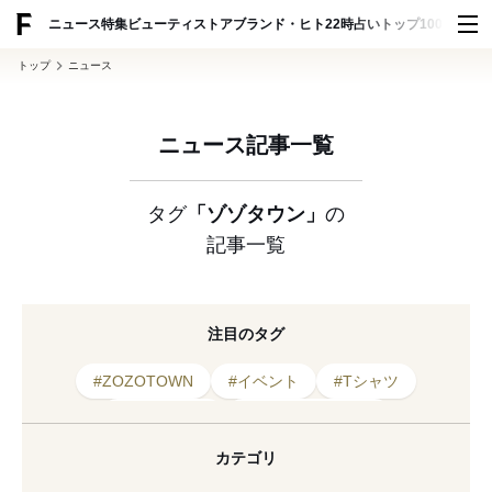
ADVERTISING
ニュース
特集
ビューティ
ストア
ブランド・ヒト
22時占い
トップ100
スナッ
トップ
ニュース
ニュース記事一覧
タグ
「ゾゾタウン」
の
記事一覧
注目のタグ
#ZOZOTOWN
#イベント
#Tシャツ
#2025年開催
#コラボレーション
#2025年発売
#限定
#ポップアップ
カテゴリ
#キャラクター
#韓国
#YOASOBI