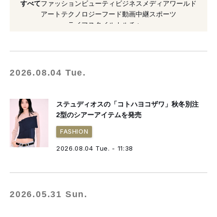
すべて
ファッション
ビューティ
ビジネス
メディア
ワールド
#アイドル
#ゾゾタウン
#増田貴久
アート
テクノロジー
フード
動画
中継
スポーツ
ライフスタイル
カルチャー
#ZOZO
#2026年発売
#K-POP
#2025年発表
#アーティスト
#受注販売
2026.08.04 Tue.
ステュディオスの「コトハヨコザワ」秋冬別注
2型のシアーアイテムを発売
FASHION
2026.08.04 Tue. - 11:38
2026.05.31 Sun.