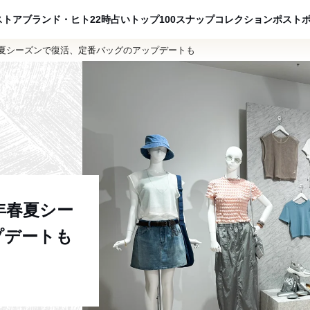
ADVERTISING
ストア
ブランド・ヒト
22時占い
トップ100
スナップ
コレクション
ポスト
年春夏シーズンで復活、定番バッグのアップデートも
4年春夏シー
プデートも