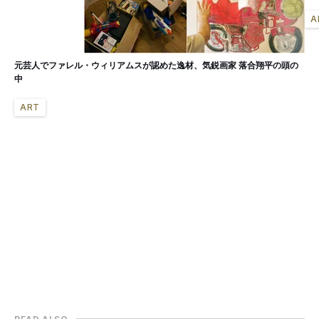
A
元芸人でファレル・ウィリアムスが認めた逸材、気鋭画家 落合翔平の頭の
中
ART