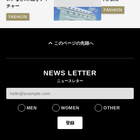
チャー
FASHION
FASHION
このページの先頭へ
「ユニクロ 京都」が11
月にオープン 国内5店
目のグローバル旗艦店
NEWS LETTER
FASHION
ニュースレター
MEN
WOMEN
OTHER
登録