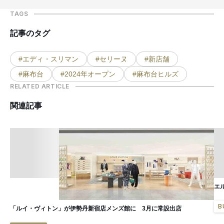
TAGS
記事のタグ
#エディ・スリマン
#セリーヌ
#新店舗
#麻布台
#2024年オープン
#麻布台ヒルズ
RELATED ARTICLE
関連記事
エ
B
「ルイ・ヴィトン」が伊勢丹新宿店メンズ館に 3月に常設出店