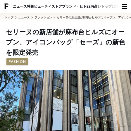
ADVERTISING
ニュース
特集
ビューティ
ストア
ブランド・ヒト
22時占い
トップ100
スナッ
トップ
ニュース
ファッション
セリーヌの新店舗が麻布台ヒルズにオープン、アイコン
セリーヌの新店舗が麻布台ヒルズにオー
プン、アイコンバッグ「セーズ」の新色
を限定発売
FASHION