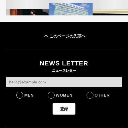
このページの先頭へ
「ユニクロ 京都」が11
ユニクロ × コントワ
月にオープン 国内5店
ゴールドウイン、2
ー・デ・コトニエ新
目のグローバル旗艦店
4〜6月期の営業利
作 コーデュロイジャ
82%減 ザ・ノー
NEWS LETTER
FASHION
ケットなど7型を発売
フェイスで卸が苦
ニュースレター
FASHION
BUSINESS
MEN
WOMEN
OTHER
登録