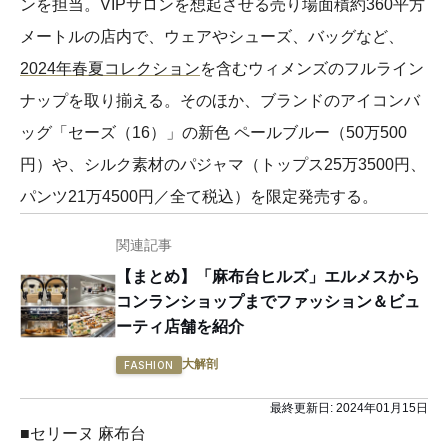
ンを担当。VIPサロンを想起させる売り場面積約360平方
メートルの店内で、ウェアやシューズ、バッグなど、
2024年春夏コレクション
を含むウィメンズのフルライン
ナップを取り揃える。そのほか、ブランドのアイコンバ
ッグ「セーズ（16）」の新色 ペールブルー（50万500
円）や、シルク素材のパジャマ（トップス25万3500円、
パンツ21万4500円／全て税込）を限定発売する。
関連記事
【まとめ】「麻布台ヒルズ」エルメスから
コンランショップまでファッション＆ビュ
ーティ店舗を紹介
大解剖
FASHION
最終更新日:
2024年01月15日
■セリーヌ 麻布台