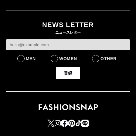
「ユニクロ 京都」が11
ユニクロ × コントワ
月にオープン 国内5店
ゴールドウイン、2
ー・デ・コトニエ新
目のグローバル旗艦店
4〜6月期の営業利
作 コーデュロイジャ
82%減 ザ・ノー
NEWS LETTER
FASHION
ケットなど7型を発売
フェイスで卸が苦
ニュースレター
FASHION
BUSINESS
MEN
WOMEN
OTHER
登録