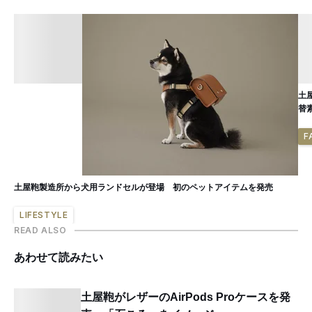
土
替
F
土屋鞄製造所から犬用ランドセルが登場 初のペットアイテムを発売
LIFESTYLE
READ ALSO
あわせて読みたい
土屋鞄がレザーのAirPods Proケースを発