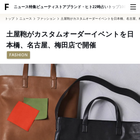
ADVERTISING
ニュース
特集
ビューティ
ストア
ブランド・ヒト
22時占い
トップ100
スナッ
トップ
ニュース
ファッション
土屋鞄がカスタムオーダーイベントを日本橋、名古屋、
土屋鞄がカスタムオーダーイベントを日
本橋、名古屋、梅田店で開催
FASHION