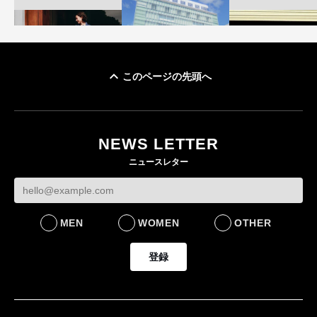
このページの先頭へ
「ユニクロ 京都」が11
ユニクロ × コントワ
月にオープン 国内5店
ゴールドウイン、2
ー・デ・コトニエ新
目のグローバル旗艦店
4〜6月期の営業利
作 コーデュロイジャ
82%減 ザ・ノー
NEWS LETTER
FASHION
ケットなど7型を発売
フェイスで卸が苦
ニュースレター
FASHION
BUSINESS
MEN
WOMEN
OTHER
登録