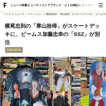
ADVERTISING
ニュース
特集
ビューティ
ストア
ブランド・ヒト
22時占い
トップ100
スナッ
トップ
ニュース
ファッション
横尾忠則の「寒山拾得」がスケートデッキに、ビームス加
横尾忠則の「寒山拾得」がスケートデッ
キに、ビームス加藤忠幸の「SSZ」が別
注
FASHION