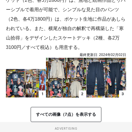
ケット（2色、各5万2800円）は、無地と絵画作品とリバ
ーシブルで着用が可能で、シンプルな見た目のパンツ
（2色、各4万1800円）は、ポケット生地に作品があしら
われている。また、横尾が独自の解釈で再構築した「寒
山拾得」をデザインしたスケートデッキ（2種、各2万
3100円／すべて税込）も用意する。
最終更新日:
2024年02月02日
1
2
3
すべての画像（7点）を表示する
ADVERTISING