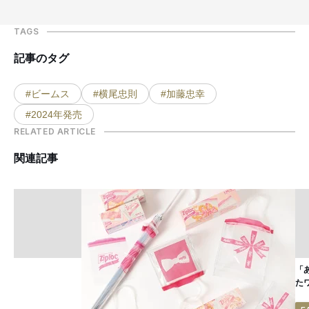
TAGS
記事のタグ
#ビームス
#横尾忠則
#加藤忠幸
#2024年発売
RELATED ARTICLE
関連記事
「
た