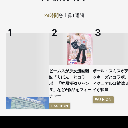
24時間
急上昇
1週間
ビームスが少女漫画雑
ポール・スミスが
誌「りぼん」とコラ
ッキーズとコラボ
ボ 「神風怪盗ジャン
ィジュアルは雑誌 
ヌ」など6作品をフィー
イが担当
チャー
FASHION
FASHION