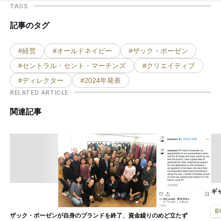
TAGS
記事のタグ
#経営
#オールドネイビー
#ザック・ポーゼン
#セントラル・セント・マーチンズ
#クリエイティブ
#ディレクター
#2024年発表
RELATED ARTICLE
関連記事
ギ
B
ザック・ポーゼンが自身のブランドを終了、資金繰りのめど立たず