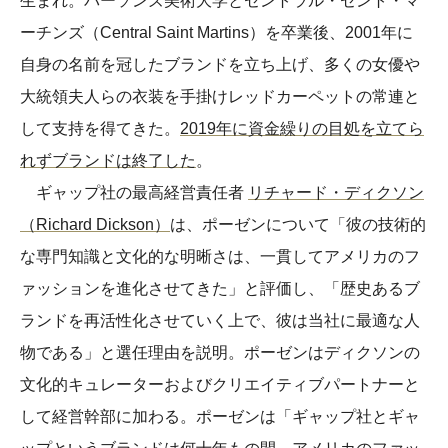
生まれ。パーソンズ美術大学とセントラル・セント・マ
ーチンズ（Central Saint Martins）を卒業後、2001年に
自身の名前を冠したブランドを立ち上げ、多くの女優や
大統領夫人らの衣装を手掛けレッドカーペットの常連と
して支持を得てきた。
2019年に資金繰りの目処を立てら
れずブランドは終了した
。
ギャップ社の最高経営責任者
リチャード・ディクソン
（Richard Dickson）
は、ポーゼンについて「彼の技術的
な専門知識と文化的な明晰さは、一貫してアメリカのフ
ァッションを進化させてきた」と評価し、「歴史あるブ
ランドを再活性化させていく上で、彼は当社に最適な人
物である」と選任理由を説明。ポーゼンはディクソンの
文化的キュレーターおよびクリエイティブパートナーと
して経営幹部に加わる。ポーゼンは「ギャップ社とギャ