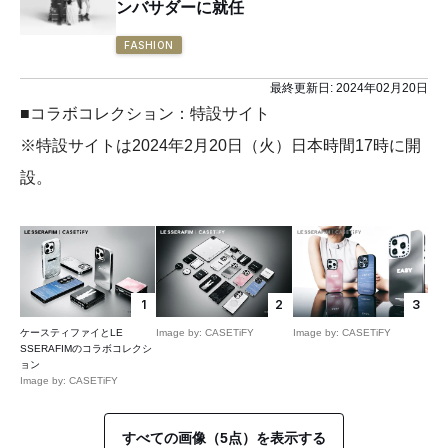
ンバサダーに就任
FASHION
最終更新日:
2024年02月20日
■コラボコレクション：特設サイト
※特設サイトは2024年2月20日（火）日本時間17時に開
設。
1
2
3
ケースティファイとLE
Image by: CASETiFY
Image by: CASETiFY
SSERAFIMのコラボコレクシ
ョン
Image by: CASETiFY
すべての画像（5点）を表示する