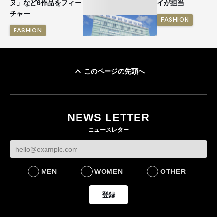
ヌ」など6作品をフィー
イが担当
チャー
FASHION
FASHION
このページの先頭へ
「ユニクロ 京都」が11
月にオープン 国内5店
目のグローバル旗艦店
NEWS LETTER
FASHION
ニュースレター
MEN
WOMEN
OTHER
登録