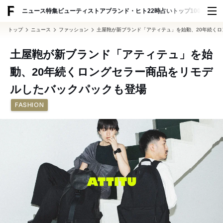
ADVERTISING
ニュース
特集
ビューティ
ストア
ブランド・ヒト
22時占い
トップ100
スナッ
トップ
ニュース
ファッション
土屋鞄が新ブランド「アティテュ」を始動、20年続く
土屋鞄が新ブランド「アティテュ」を始
動、20年続くロングセラー商品をリモデ
ルしたバックパックも登場
FASHION