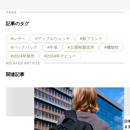
TAGS
記事のタグ
#レザー
#アップルウォッチ
#新ブランド
#バックパック
#牛革
#土屋鞄製造所
#機能性
#2024年発売
#2024年デビュー
RELATED ARTICLE
関連記事
日
ま