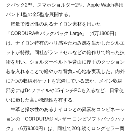
クパック2型、スマホショルダー2型、Apple Watch専用
バンド1型の全5型を展開する。
軽量で撥水性のあるナイロン素材を用いた
「CORDURA® バックパック Large」（4万1800円）
は、ナイロン特有のハリ感やたわみ感を生かしたシルエ
ットが特徴。同社がランドセルなどの鞄作りで培った技
術を用い、ショルダーベルトや背面に厚手のクッション
芯を入れることで軽やかな背負い心地を実現した。内外
に7つの収納ポケットを完備しているほか、メイン収納
部分にはB4ファイルや15インチPCも入るなど、日常使
いに適した高い機能性を有する。
牛革と撥水性のあるナイロンとの異素材コンビネーシ
ョンの「CORDURA® ×レザー コンビソフトバックパッ
ク」（6万9300円）は、同社で20年続くロングセラー商