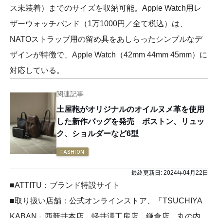
ス未装着）までのサイズを収納可能。Apple Watch用レ
ザーウォッチバンド（1万1000円／全て税込）は、
NATOストラップ用の留め具をあしらったシンプルなデ
ザインが特徴で、Apple Watch（42mm 44mm 45mm）に
対応している。
関連記事
土屋鞄がオリジナルのオイルヌメ革を使用
した新作バッグを発売 ボストン、リュッ
ク、ショルダーなど6型
FASHION
最終更新日:
2024年04月22日
■ATTITU：ブランド特設サイト
■取り扱い店舗：公式オンラインストア、「TSUCHIYA
KABAN」西新井本店、軽井澤工房店、鎌倉店、丸の内