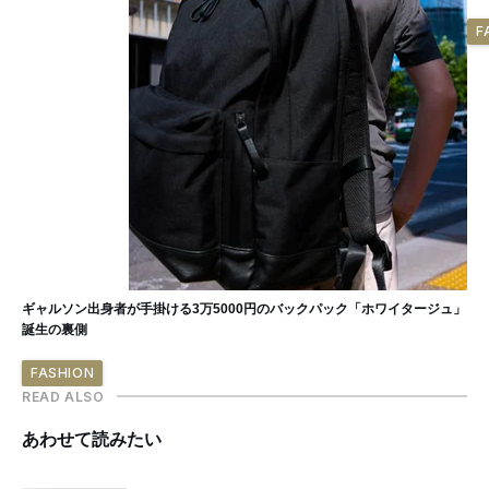
F
ギャルソン出身者が手掛ける3万5000円のバックパック「ホワイタージュ」
誕生の裏側
FASHION
READ ALSO
あわせて読みたい