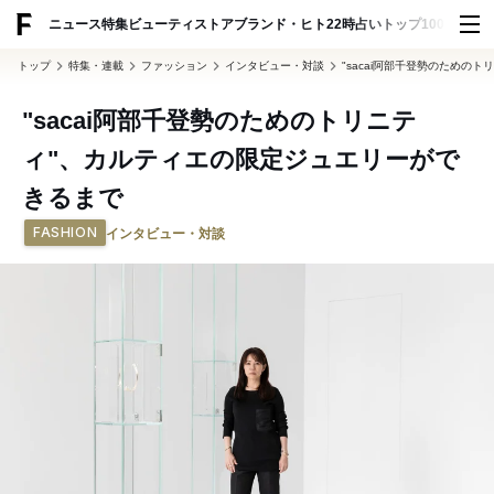
ADVERTISING
ニュース
特集
ビューティ
ストア
ブランド・ヒト
22時占い
トップ100
スナッ
トップ
特集・連載
ファッション
インタビュー・対談
"sacai阿部千登勢のための
"sacai阿部千登勢のためのトリニテ
ィ"、カルティエの限定ジュエリーがで
きるまで
FASHION
インタビュー・対談