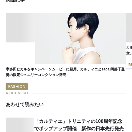
カル
金
B
宇多田ヒカルをキャンペーンムービーに起用、カルティエとsacai阿部千登
勢の限定ジュエリーコレクション発売
FASHION
READ ALSO
あわせて読みたい
「カルティエ」トリニティの100周年記念
でポップアップ開催 新作の日本先行発売