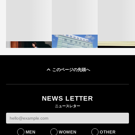
このページの先頭へ
「ユニクロ 京都」が11
ユニクロ × コントワ
月にオープン 国内5店
ゴールドウイン、2
ー・デ・コトニエ新
目のグローバル旗艦店
4〜6月期の営業利
作 コーデュロイジャ
82%減 ザ・ノー
NEWS LETTER
FASHION
ケットなど7型を発売
フェイスで卸が苦
ニュースレター
FASHION
BUSINESS
MEN
WOMEN
OTHER