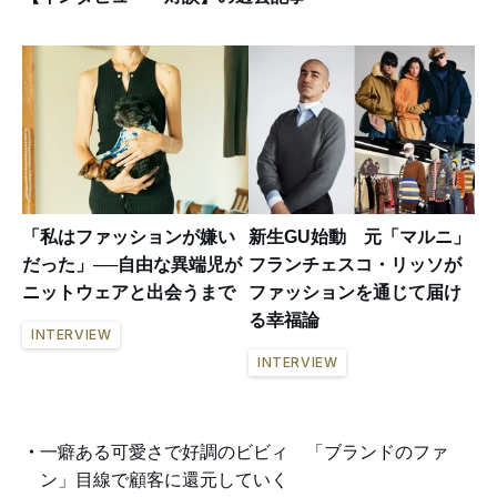
「私はファッションが嫌い
新生GU始動 元「マルニ」
だった」──自由な異端児が
フランチェスコ・リッソが
ニットウェアと出会うまで
ファッションを通じて届け
る幸福論
INTERVIEW
INTERVIEW
一癖ある可愛さで好調のビビィ 「ブランドのファ
ン」目線で顧客に還元していく