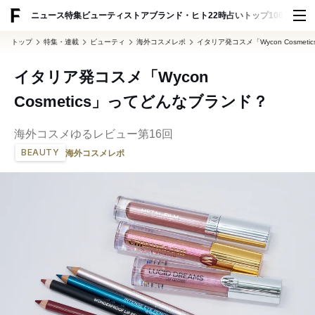
ADVERTISING
ニュース
特集
ビューティ
ストア
ブランド・ヒト
22時占い
トップ100
スナッ
トップ
特集・連載
ビューティ
海外コスメレポ
イタリア発コスメ「Wycon Cosme
イタリア発コスメ「Wycon
Cosmetics」ってどんなブランド？
海外コスメゆるレビュー第16回
BEAUTY
海外コスメレポ