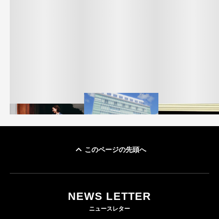
このページの先頭へ
「ユニクロ 京都」が11
ユニクロ × コントワ
月にオープン 国内5店
ゴールドウイン、2
ー・デ・コトニエ新
目のグローバル旗艦店
4〜6月期の営業利
作 コーデュロイジャ
82%減 ザ・ノー
NEWS LETTER
FASHION
ケットなど7型を発売
フェイスで卸が苦
ニュースレター
FASHION
BUSINESS