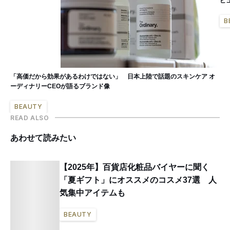
ビ
B
「高価だから効果があるわけではない」 日本上陸で話題のスキンケア オ
ーディナリーCEOが語るブランド像
BEAUTY
READ ALSO
あわせて読みたい
【2025年】百貨店化粧品バイヤーに聞く
「夏ギフト」にオススメのコスメ37選 人
気集中アイテムも
BEAUTY