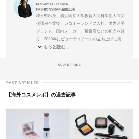
Manami Hirahara
FASHIONSNAP 編集記者
埼玉県出身。横浜国立大学教育人間科学部人間文
化課程卒業後、レコオーランドに入社。国内若手
ブランド、国内メーカー、百貨店などの担当を経
て、2020年にビューティチームの立ち上げに携わ
もっと読む…
る。ポッドキャストやシューティング、海外コス
メレビュー、フレグランス、トップ取材など幅広
い観点でファッションとビューティの親和性を探
ADVERTISING
る企画を進行。2025年9月より再びファッション
チームに所属。映画、お笑い、ドラマ、K-
PAST ARTICLES
POP......エンタメ中毒で万年寝不足気味。ラジオ
はANN派。
【海外コスメレポ】の過去記事