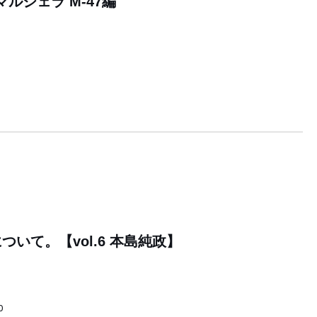
 マルジェラ M-47編
いて。【vol.6 本島純政】
0