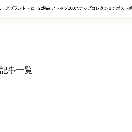
ADVERTISING
ストア
ブランド・ヒト
22時占い
トップ100
スナップ
コレクション
ポスト
記事一覧