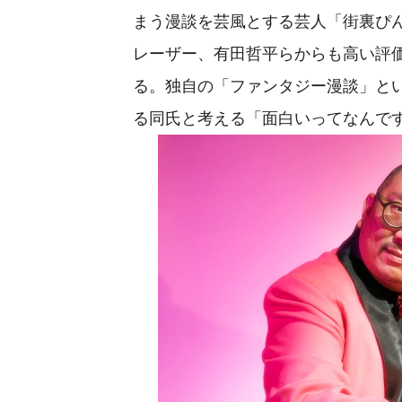
まう漫談を芸風とする芸人「街裏ぴ
レーザー、有田哲平らからも高い評
る。独自の「ファンタジー漫談」と
る同氏と考える「面白いってなんで