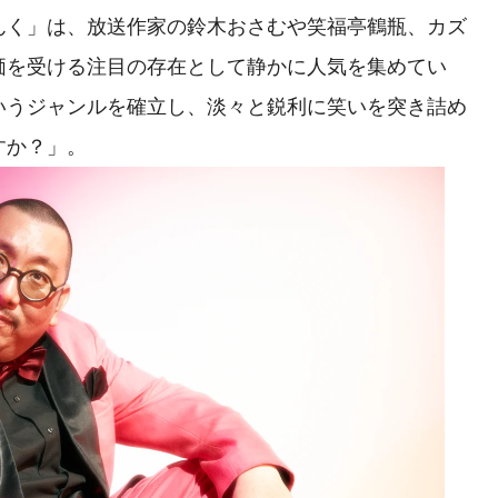
んく」は、放送作家の鈴木おさむや笑福亭鶴瓶、カズ
価を受ける注目の存在として静かに人気を集めてい
いうジャンルを確立し、淡々と鋭利に笑いを突き詰め
すか？」。