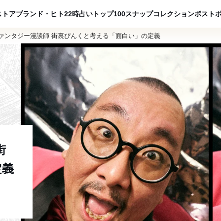
ADVERTISING
ストア
ブランド・ヒト
22時占い
トップ100
スナップ
コレクション
ポスト
ァンタジー漫談師 街裏ぴんくと考える「面白い」の定義
街
定義