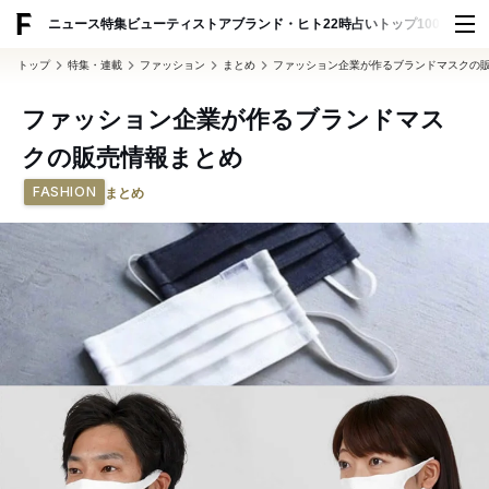
ADVERTISING
ニュース
特集
ビューティ
ストア
ブランド・ヒト
22時占い
トップ100
スナッ
トップ
特集・連載
ファッション
まとめ
ファッション企業が作るブランドマスクの
ファッション企業が作るブランドマス
クの販売情報まとめ
FASHION
まとめ