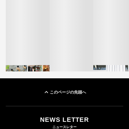
このページの先頭へ
イケアが「都市部で暮
オンワードHD、イ
らす若い世代」に向け
【トップに聞く 2026】
モール熊本に勤務
た新作を発売 全13型
オンワードHD保元道宣
いた従業員3人の死
NEWS LETTER
をラインナップ
社長 「のんびりした
認
ニュースレター
ら先はない」“前進”す