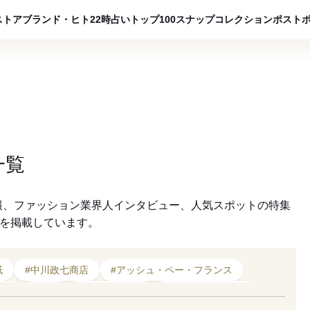
ADVERTISING
ストア
ブランド・ヒト
22時占い
トップ100
スナップ
コレクション
ポスト
一覧
報、ファッション業界人インタビュー、人気スポットの特集
クを掲載しています。
紙
#中川政七商店
#アッシュ・ペー・フランス
ップ
#雑誌
#アーティスト
#コラボレーション