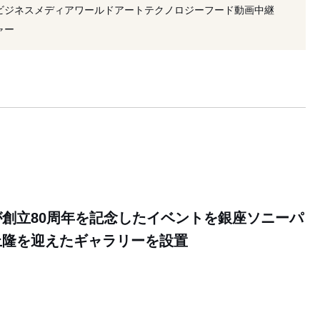
#マガジンハウス
#漫画
#銀座
#猫村さん
ビジネス
メディア
ワールド
アート
テクノロジー
フード
動画
中継
#イベント
#2020年発売
#マガジン
ャー
創立80周年を記念したイベントを銀座ソニーパ
上隆を迎えたギャラリーを設置