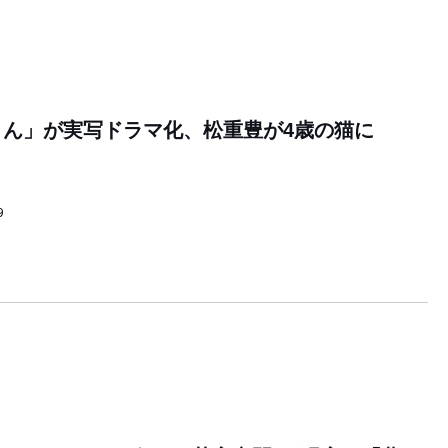
ん」が実写ドラマ化、松重豊が4歳の猫に
9