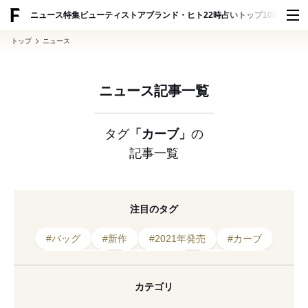
ADVERTISING
ニュース
特集
ビューティ
ストア
ブランド・ヒト
22時占い
トップ100
スナッ
トップ
ニュース
ニュース記事一覧
タグ
「カーブ」
の
記事一覧
注目のタグ
#バッグ
#新作
#2021年発売
#カーブ
#2022年発売
#2021年春夏
#2022年春夏
#新色
#アレキサンダー・マックイーン
カテゴリ