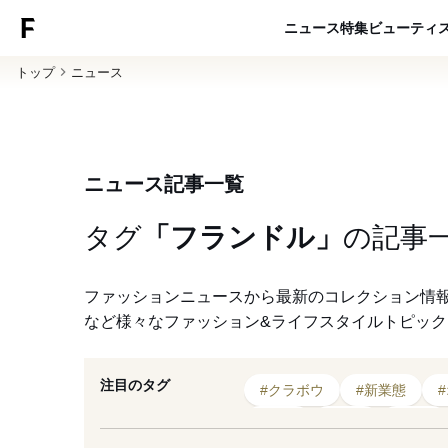
ニュース
特集
ビューティ
トップ
ニュース
ニュース記事一覧
タグ
「フランドル」
の
記事
ファッションニュースから最新のコレクション情
など様々なファッション&ライフスタイルトピッ
注目のタグ
#クラボウ
#新業態
#経営
#就任
#退任