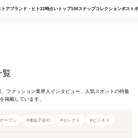
ADVERTISING
ストア
ブランド・ヒト
22時占い
トップ100
スナップ
コレクション
ポスト
一覧
報、ファッション業界人インタビュー、人気スポットの特集
クを掲載しています。
#オープン
#連結子会社
#セレクト
#ビジネス
#SPA
#デビュー
#2023年発表
#不動産