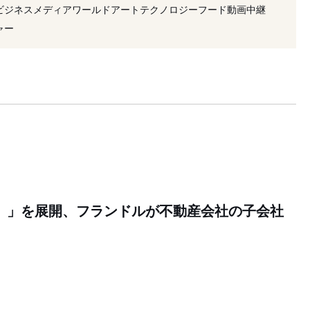
宿
#セレクトショップ
#フランドル
ビジネス
メディア
ワールド
アート
テクノロジー
フード
動画
中継
#婦人服
ャー
D）」を展開、フランドルが不動産会社の子会社
1