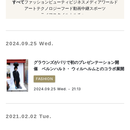
すべて
ファッション
ビューティ
ビジネス
メディア
ワールド
#ベルンハルト・ ウィルヘルム
アート
テクノロジー
フード
動画
中継
スポーツ
ライフスタイル
カルチャー
#オンワードホールディングス
#パルコ
#メゾン ミハラヤスヒロ
#ファッション
#マイキータ
#代官山
#閉店
#アイウエア
2024.09.25 Wed.
グラウンズがパリで初のプレゼンテーション開
催 ベルンハルト・ ウィルヘルムとのコラボ展開
FASHION
2024.09.25 Wed. - 21:13
2021.02.02 Tue.