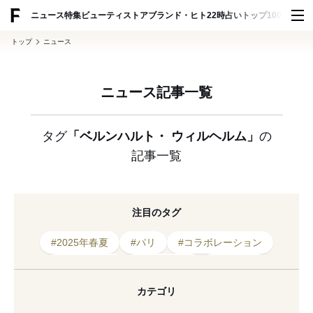
ADVERTISING
ニュース
特集
ビューティ
ストア
ブランド・ヒト
22時占い
トップ100
スナッ
トップ
ニュース
ニュース記事一覧
タグ
「ベルンハルト・ ウィルヘルム」
の
記事一覧
注目のタグ
#2025年春夏
#パリ
#コラボレーション
#2021年発表
#坂部三樹郎
#セレクト
#ポップアップ
#ヴィア バス ストップ
カテゴリ
#プレゼンテーション
#期間限定
#2020年開催