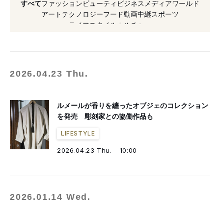
すべて
ファッション
ビューティ
ビジネス
メディア
ワールド
#SKWAT
#2026年発売
#作品
#彫刻
アート
テクノロジー
フード
動画
中継
スポーツ
ライフスタイル
カルチャー
#コラボレーション
#南青山
#クリストフ・ルメール
#オープン
#2021年発売
2026.04.23 Thu.
ルメールが香りを纏ったオブジェのコレクション
を発売 彫刻家との協働作品も
LIFESTYLE
2026.04.23 Thu. - 10:00
2026.01.14 Wed.