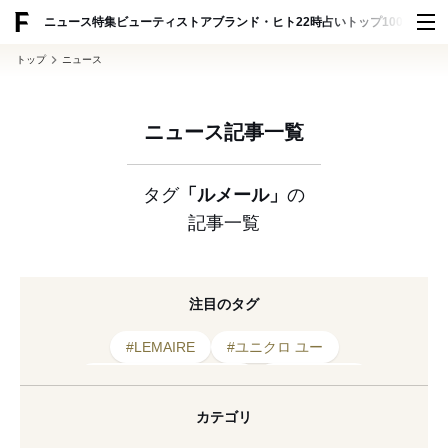
ADVERTISING
ニュース
特集
ビューティ
ストア
ブランド・ヒト
22時占い
トップ100
スナッ
トップ
ニュース
ニュース記事一覧
タグ
「ルメール」
の
記事一覧
注目のタグ
#LEMAIRE
#ユニクロ ユー
#カプセルコレクション
#2019年発売
#期間限定
#SSENSE
#オブジェ
カテゴリ
#ルメール
#2023年発売
#ユニクロ
#新作