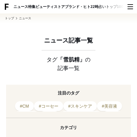
ADVERTISING
ニュース
特集
ビューティ
ストア
ブランド・ヒト
22時占い
トップ100
スナッ
トップ
ニュース
ニュース記事一覧
タグ
「雪肌精」
の
記事一覧
注目のタグ
#CM
#コーセー
#スキンケア
#美容液
#化粧水
#乳液
#コスメデコルテ
#寄付
#決算
#環境
#キャンペーン
#医薬部外品
カテゴリ
#雪肌精
#パウダー
#日やけ止め