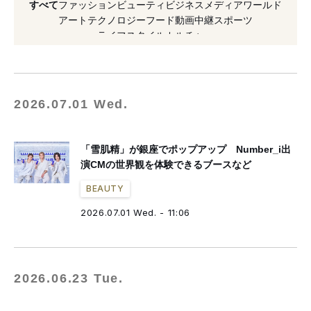
すべて
ファッション
ビューティ
ビジネス
メディア
ワールド
#大谷翔平
#起用
#環境保全
#アルビオン
アート
テクノロジー
フード
動画
中継
スポーツ
ライフスタイル
カルチャー
#クリーム
2026.07.01 Wed.
「雪肌精」が銀座でポップアップ Number_i出
演CMの世界観を体験できるブースなど
BEAUTY
2026.07.01 Wed. - 11:06
2026.06.23 Tue.