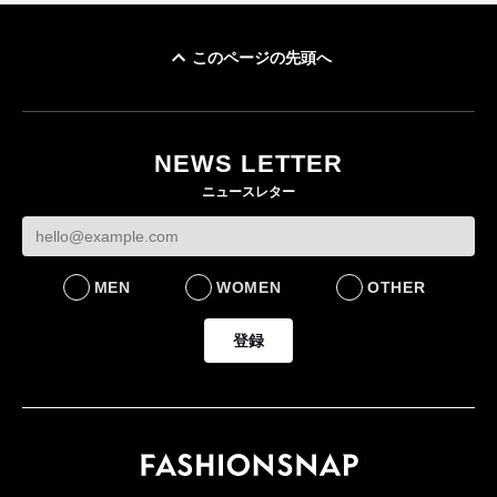
このページの先頭へ
「ユニクロ 京都」が11
ユニクロ × コントワ
月にオープン 国内5店
ゴールドウイン、2
ー・デ・コトニエ新
目のグローバル旗艦店
4〜6月期の営業利
作 コーデュロイジャ
82%減 ザ・ノー
NEWS LETTER
FASHION
ケットなど7型を発売
フェイスで卸が苦
ニュースレター
FASHION
BUSINESS
MEN
WOMEN
OTHER
登録