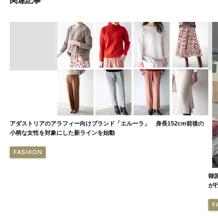
関連記事
アダストリアのアラフィー向けブランド「エルーラ」 身長152cm前後の
小柄な女性を対象にした新ラインを始動
FASHION
韓
が
F