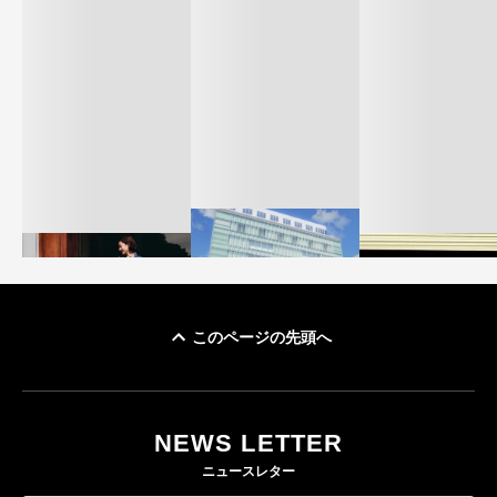
このページの先頭へ
「ユニクロ 京都」が11
ユニクロ × コントワ
月にオープン 国内5店
ゴールドウイン、2
ー・デ・コトニエ新
目のグローバル旗艦店
4〜6月期の営業利
作 コーデュロイジャ
82%減 ザ・ノー
NEWS LETTER
FASHION
ケットなど7型を発売
フェイスで卸が苦
ニュースレター
FASHION
BUSINESS