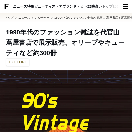
ADVERTISING
ニュース
特集
ビューティ
ストア
ブランド・ヒト
22時占い
トップ100
スナッ
トップ
ニュース
カルチャー
1990年代のファッション雑誌を代官山 蔦屋書店で展示販
1990年代のファッション雑誌を代官山
蔦屋書店で展示販売、オリーブやキュー
ティなど約300冊
CULTURE