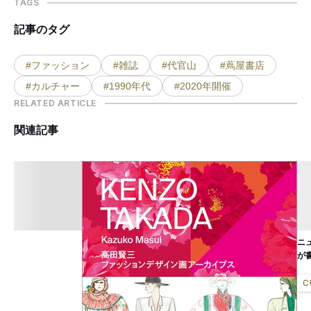
TAGS
記事のタグ
#ファッション
#雑誌
#代官山
#蔦屋書店
#カルチャー
#1990年代
#2020年開催
RELATED ARTICLE
関連記事
ニ
が
C