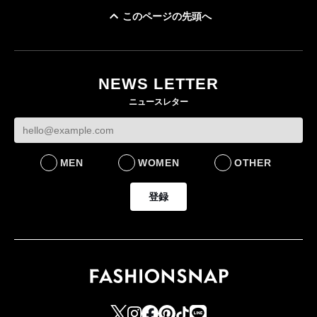
このページの先頭へ
「ユニクロ 京都」が11
ユニクロ × コントワ
月にオープン 国内5店
ゴールドウイン、2
ー・デ・コトニエ新
目のグローバル旗艦店
4〜6月期の営業利
作 コーデュロイジャ
82%減 ザ・ノー
NEWS LETTER
FASHION
ケットなど7型を発売
フェイスで卸が苦
ニュースレター
FASHION
BUSINESS
MEN
WOMEN
OTHER
登録