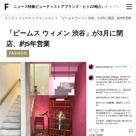
ADVERTISING
ニュース
特集
ビューティ
ストア
ブランド・ヒト
22時占い
トップ100
スナッ
トップ
ニュース
ファッション
「ビームス ウィメン 渋谷」が3月に閉店、約5年営業
「ビームス ウィメン 渋谷」が3月に閉
店、約5年営業
FASHION