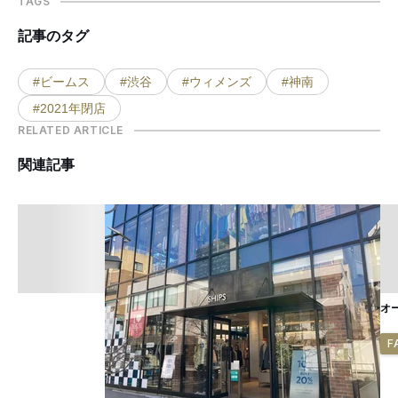
TAGS
記事のタグ
#ビームス
#渋谷
#ウィメンズ
#神南
#2021年閉店
RELATED ARTICLE
関連記事
オ
F