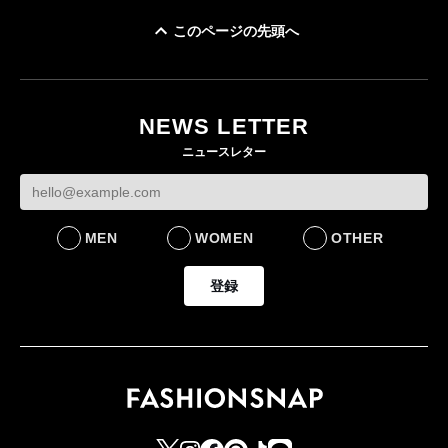
このページの先頭へ
「ユニクロ 京都」が11
ユニクロ × コントワ
月にオープン 国内5店
ゴールドウイン、2
ー・デ・コトニエ新
目のグローバル旗艦店
4〜6月期の営業利
作 コーデュロイジャ
82%減 ザ・ノー
NEWS LETTER
FASHION
ケットなど7型を発売
フェイスで卸が苦
ニュースレター
FASHION
BUSINESS
MEN
WOMEN
OTHER
登録