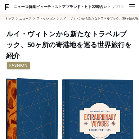
ADVERTISING
ニュース
特集
ビューティ
ストア
ブランド・ヒト
22時占い
トップ100
スナッ
トップ
ニュース
ファッション
ルイ・ヴィトンから新たなトラベルブック、50ヶ所の
ルイ・ヴィトンから新たなトラベルブ
ック、50ヶ所の寄港地を巡る世界旅行を
紹介
FASHION