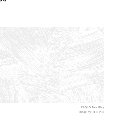
UNIQLO Tate Play
Image by: ユニクロ