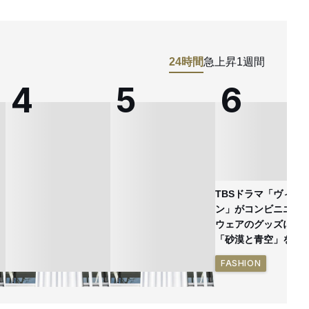
24時間
急上昇
1週間
TBSドラマ「ヴィヴ
ン」がコンビニエン
ウェアのグッズに
「砂漠と青空」を表
FASHION