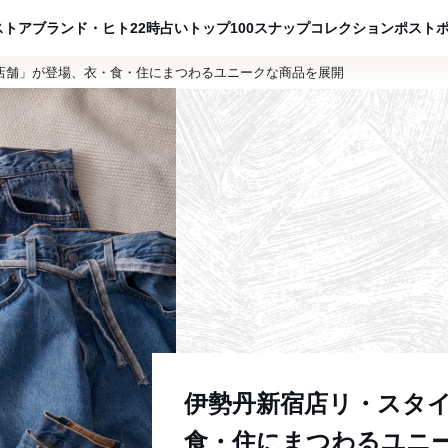
ADVERTISING
ストア
ブランド・ヒト
22時占い
トップ100
スナップ
コレクション
ポスト
店舗」が登場、衣・食・住にまつわるユニークな商品を展開
伊勢丹新宿店リ・スタ
食・住にまつわるユニ