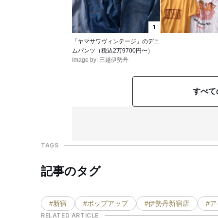
1
「ヤマサワヴィンテージ」のデニ
ムパンツ（税込2万9700円〜）
Image by: 三越伊勢丹
すべて
TAGS
記事のタグ
#新宿
#ポップアップ
#伊勢丹新宿店
#
RELATED ARTICLE