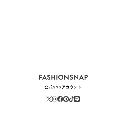
勢丹新宿店関連ビルの屋上で作ったハチミツがスイーツに、地元団体と
USINESS
公式SNSアカウント