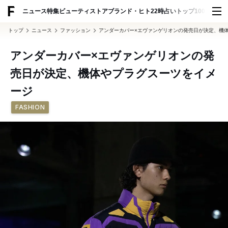
ADVERTISING
ニュース
特集
ビューティ
ストア
ブランド・ヒト
22時占い
トップ100
スナッ
トップ
ニュース
ファッション
アンダーカバー×エヴァンゲリオンの発売日が決定、機
アンダーカバー×エヴァンゲリオンの発
売日が決定、機体やプラグスーツをイメ
ージ
FASHION