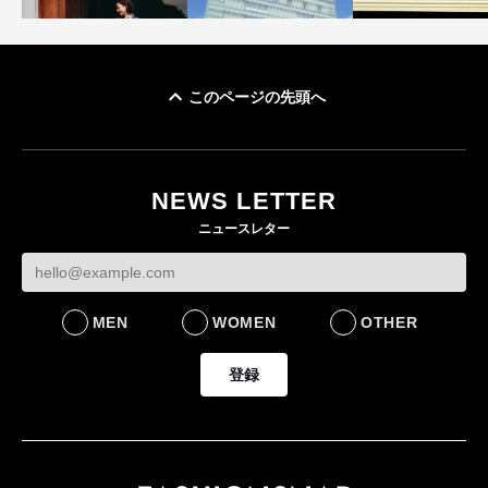
このページの先頭へ
「ユニクロ 京都」が11
ユニクロ × コントワ
月にオープン 国内5店
ゴールドウイン、2
ー・デ・コトニエ新
目のグローバル旗艦店
4〜6月期の営業利
作 コーデュロイジャ
82%減 ザ・ノー
NEWS LETTER
FASHION
ケットなど7型を発売
フェイスで卸が苦
ニュースレター
FASHION
BUSINESS
MEN
WOMEN
OTHER
登録