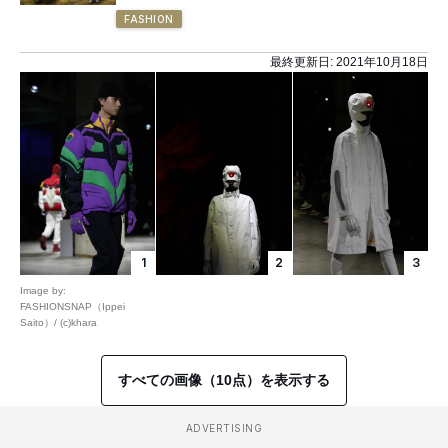
FASHION
最終更新日:
2021年10月18日
1
2
3
Image by:
FASHIONSNAP（Ippei
Saito）/ (c)khara
すべての画像（10点）を表示する
ADVERTISING