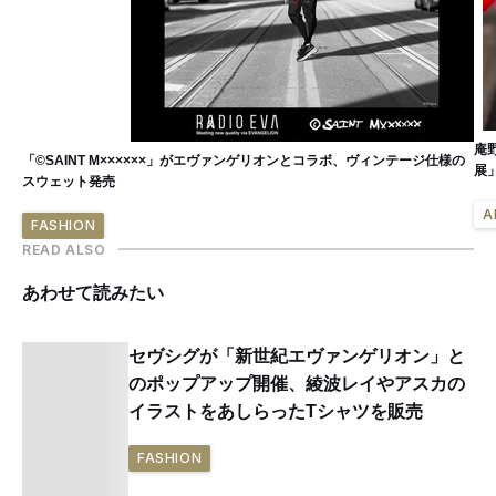
庵
「©SAINT M××××××」がエヴァンゲリオンとコラボ、ヴィンテージ仕様の
展
スウェット発売
A
FASHION
READ ALSO
あわせて読みたい
セヴシグが「新世紀エヴァンゲリオン」と
のポップアップ開催、綾波レイやアスカの
イラストをあしらったTシャツを販売
FASHION