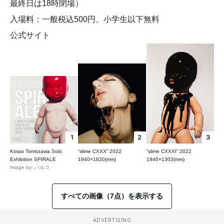
最終日は18時閉場）
入場料：一般税込500円、小学生以下無料
公式サイト
1
2
3
Kotao Tomozawa Solo
“slime CXXX” 2022
“slime CXXXI” 2022
Exhibition SPIRALE
1940×1620(mm)
1940×1303(mm)
Image by: パルコ
すべての画像（7点）を表示する
ADVERTISING