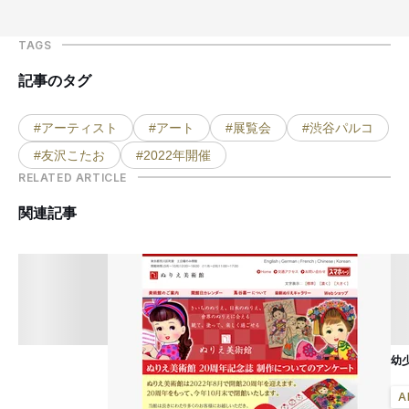
TAGS
記事のタグ
#アーティスト
#アート
#展覧会
#渋谷パルコ
#友沢こたお
#2022年開催
RELATED ARTICLE
関連記事
幼
A