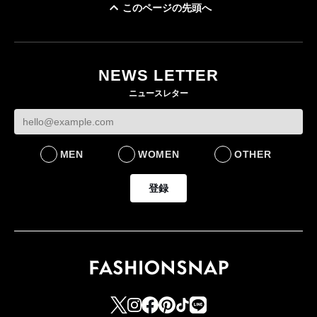
このページの先頭へ
「ユニクロ 京都」が11
ユニクロ × コントワ
月にオープン 国内5店
ゴールドウイン、2
ー・デ・コトニエ新
目のグローバル旗艦店
4〜6月期の営業利
作 コーデュロイジャ
82%減 ザ・ノー
NEWS LETTER
FASHION
ケットなど7型を発売
フェイスで卸が苦
ニュースレター
FASHION
BUSINESS
MEN
WOMEN
OTHER
登録