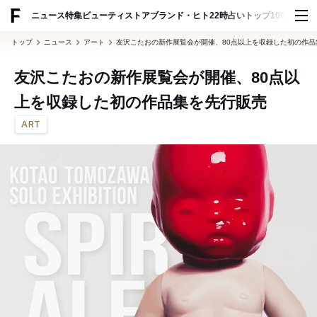
ADVERTISING
ニュース
特集
ビューティ
ストア
ブランド・ヒト
22時占い
トップ100
スナッ
トップ
ニュース
アート
友沢こたおの新作展覧会が開催、80点以上を収録した初の作品
友沢こたおの新作展覧会が開催、80点以
上を収録した初の作品集を先行販売
ART