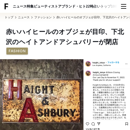
ADVERTISING
ニュース
特集
ビューティ
ストア
ブランド・ヒト
22時占い
トップ100
スナッ
トップ
ニュース
ファッション
赤いハイヒールのオブジェが目印、下北沢のヘイトアン
赤いハイヒールのオブジェが目印、下北
沢のヘイトアンドアシュバリーが閉店
FASHION