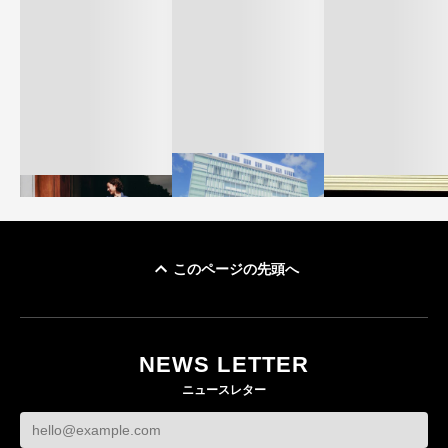
このページの先頭へ
「ユニクロ 京都」が11
ユニクロ × コントワ
月にオープン 国内5店
ゴールドウイン、2
ー・デ・コトニエ新
目のグローバル旗艦店
4〜6月期の営業利
作 コーデュロイジャ
82%減 ザ・ノー
NEWS LETTER
FASHION
ケットなど7型を発売
フェイスで卸が苦
ニュースレター
FASHION
BUSINESS