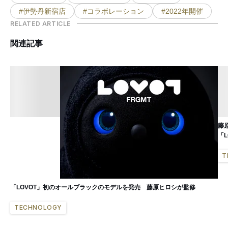
#伊勢丹新宿店
#コラボレーション
#2022年開催
RELATED ARTICLE
関連記事
藤
「L
T
「LOVOT」初のオールブラックのモデルを発売 藤原ヒロシが監修
TECHNOLOGY