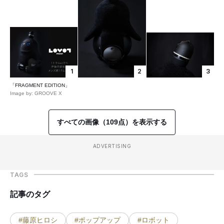
1
2
3
「FRAGMENT EDITION」
Image by: GROOVE X
すべての画像（109点）を表示する
ADVERTISING
TAGS
記事のタグ
#藤原ヒロシ
#ポップアップ
#ロボット