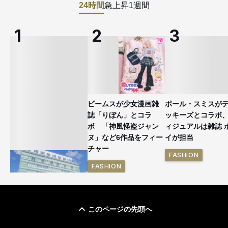
24時間
急上昇
1週間
ビームスが少女漫画雑
ポール・スミスが
誌「りぼん」とコラ
ッキーズとコラボ
ボ 「神風怪盗ジャン
ィジュアルは雑誌 
ヌ」など6作品をフィー
イが担当
チャー
FASHION
FASHION
このページの先頭へ
「ユニクロ 京都」が11