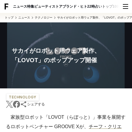
ADVERTISING
ニュース
特集
ビューティ
ストア
ブランド・ヒト
22時占い
トップ100
スナッ
トップ
ニュース
テクノロジー
サカイがロボット用ウェア製作、「LOVOT」のポップ
サカイがロボット用ウェア製作、
「LOVOT」のポップアップ開催
TECHNOLOGY
シェアする
家族型ロボット「LOVOT（らぼっと）」事業を展開す
るロボットベンチャー GROOVE Xが、
チーフ・クリエ