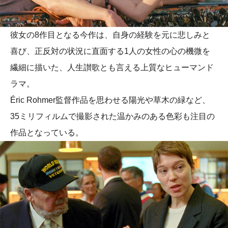
彼女の8作目となる今作は、自身の経験を元に悲しみと
喜び、正反対の状況に直面する1人の女性の心の機微を
繊細に描いた、人生讃歌とも言える上質なヒューマンド
ラマ。
Éric Rohmer監督作品を思わせる陽光や草木の緑など、
35ミリフィルムで撮影された温かみのある色彩も注目の
作品となっている。