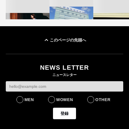
このページの先頭へ
「ユニクロ 京都」が11
ユニクロ × コントワ
月にオープン 国内5店
ゴールドウイン、2
ー・デ・コトニエ新
目のグローバル旗艦店
4〜6月期の営業利
作 コーデュロイジャ
82%減 ザ・ノー
NEWS LETTER
FASHION
ケットなど7型を発売
フェイスで卸が苦
ニュースレター
FASHION
BUSINESS
MEN
WOMEN
OTHER
登録