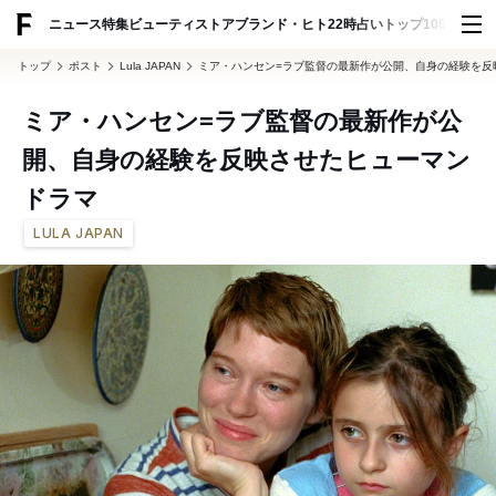
ADVERTISING
ニュース
特集
ビューティ
ストア
ブランド・ヒト
22時占い
トップ100
スナッ
トップ
ポスト
Lula JAPAN
ミア・ハンセン=ラブ監督の最新作が公開、自身の経験を反
ミア・ハンセン=ラブ監督の最新作が公
開、自身の経験を反映させたヒューマン
ドラマ
LULA JAPAN