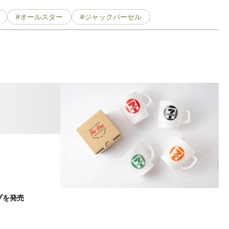
#オールスター
#ジャックパーセル
「
F
プを発売