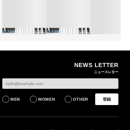
NEWS LETTER
熊本地震で従業員3人が
オンワードHDが緊急時
ニュースレター
死亡したオンワード
の対策を発表 従業員
【トップに聞く 202
HD 被災経緯を書面で
に貴重品の常時携行を
オンワードHD保元道
発表
義務付け
社長 「のんびりし
ら先はない」“前進”
BUSINESS
BUSINESS
るための企業戦略
MEN
WOMEN
OTHER
登録
BUSINESS