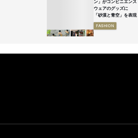
ン」がコンビニエンス
ウェアのグッズに
「砂漠と青空」を表現
FASHION
イケアが「都市部で暮
らす若い世代」に向け
た新作を発売 全13型
をラインナップ
LIFESTYLE