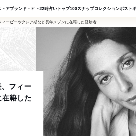
ADVERTISING
ストア
ブランド・ヒト
22時占い
トップ100
スナップ
コレクション
ポスト
フィービーやクレア期など長年メゾンに在籍した経験者
表、フィー
に在籍した