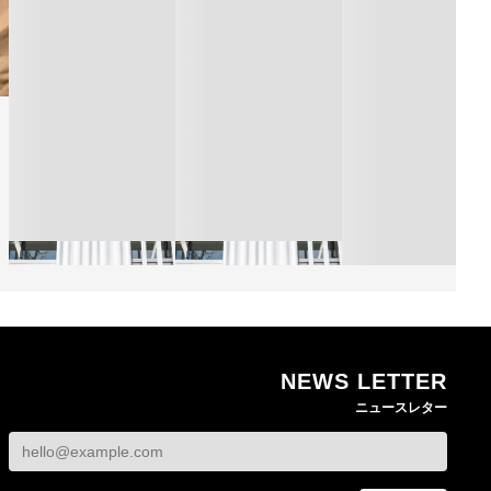
NEWS LETTER
熊本地震で従業員3人が
オンワードHDが緊急時
ニュースレター
死亡したオンワード
の対策を発表 従業員
【トップに聞く 202
HD 被災経緯を書面で
に貴重品の常時携行を
オンワードHD保元道
発表
義務付け
社長 「のんびりし
ら先はない」“前進”