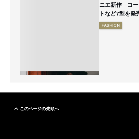
ニエ新作 コー
トなど7型を発
FASHION
このページの先頭へ