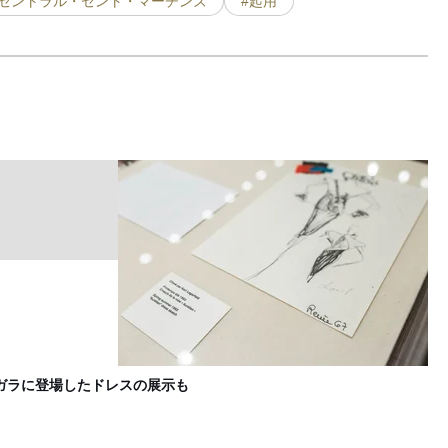
#セントラル・セント・マーチンズ
#起用
パ
F
トガラに登場したドレスの展示も