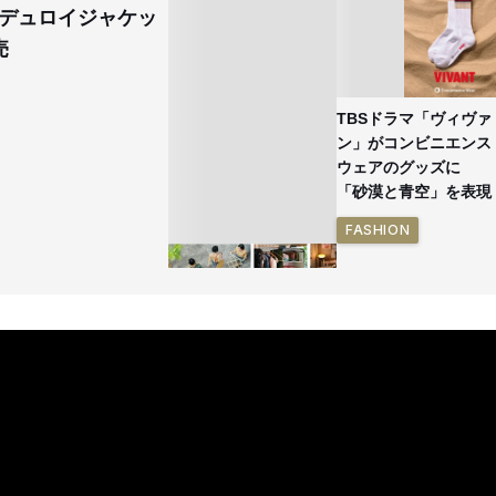
デュロイジャケッ
売
TBSドラマ「ヴィヴァ
ン」がコンビニエンス
ウェアのグッズに
「砂漠と青空」を表現
FASHION
イケアが「都市部で暮
らす若い世代」に向け
た新作を発売 全13型
をラインナップ