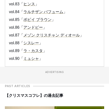
vol.83「
ヒンス
」
vol.84「
ラルチザン パフューム
」
vol.85「
ボビイ ブラウン
」
vol.86「
アンドビー
」
vol.87「
メゾン クリスチャン ディオール
」
vol.88「
シスレー
」
vol.89「
ラ・カスタ
」
vol.90「
ミュシャ
」
ADVERTISING
PAST ARTICLES
【クリスマスコフレ】の過去記事