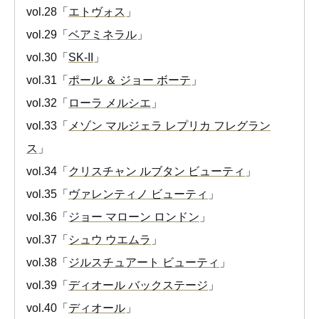
vol.28「
エトヴォス
」
vol.29「
ベアミネラル
」
vol.30「
SK-II
」
vol.31「
ポール ＆ ジョー ボーテ
」
vol.32「
ローラ メルシエ
」
vol.33「
メゾン マルジェラ レプリカ フレグラン
ス
」
vol.34「
クリスチャン ルブタン ビューティ
」
vol.35「
ヴァレンティノ ビューティ
」
vol.36「
ジョー マローン ロンドン
」
vol.37「
シュウ ウエムラ
」
vol.38「
ジルスチュアート ビューティ
」
vol.39「
ディオール バックステージ
」
vol.40「
ディオール
」