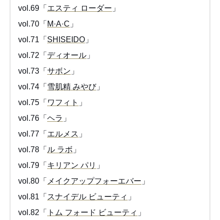
vol.69「
エスティ ローダー
」
vol.70「
M·A·C
」
vol.71「
SHISEIDO
」
vol.72「
ディオール
」
vol.73「
サボン
」
vol.74「
雪肌精 みやび
」
vol.75「
ワフィト
」
vol.76「
ヘラ
」
vol.77「
エルメス
」
vol.78「
ル ラボ
」
vol.79「
キリアン パリ
」
vol.80「
メイクアップフォーエバー
」
vol.81「
スナイデル ビューティ
」
vol.82「
トム フォード ビューティ
」