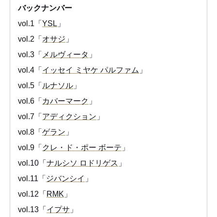
バックナンバー
vol.1「
YSL
」
vol.2「
オサジ
」
vol.3「
メルヴィータ
」
vol.4「
イッセイ ミヤケ パルファム
」
vol.5「
ルナソル
」
vol.6「
カバーマーク
」
vol.7「
アディクション
」
vol.8「
ゲラン
」
vol.9「
クレ・ド・ポー ボーテ
」
vol.10「
ナルシソ ロドリゲス
」
vol.11「
ジバンシイ
」
vol.12「
RMK
」
vol.13「
イプサ
」