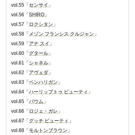
vol.55「
センサイ
」
vol.56「
SHIRO
」
vol.57「
ロクシタン
」
vol.58「
メゾン フランシス クルジャン
」
vol.59「
アナ スイ
」
vol.60「
グタール
」
vol.61「
シャネル
」
vol.62「
アヴェダ
」
vol.63「
ペンハリガン
」
vol.64「
ハーリップトゥ ビューティ
」
vol.65「
バウム
」
vol.66「
ロジェ・ガレ
」
vol.67「
グッチ ビューティ
」
vol.68「
モルトンブラウン
」