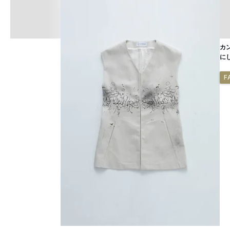
カ
に
F