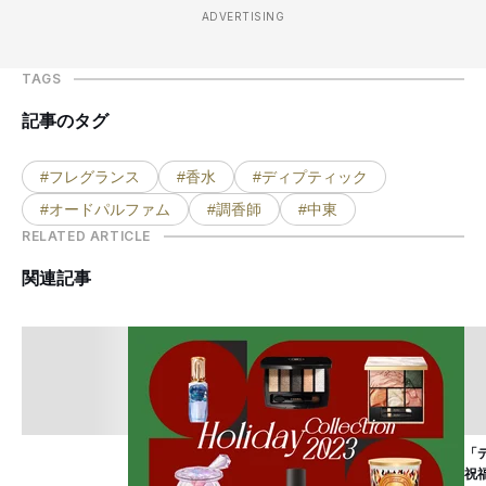
ADVERTISING
TAGS
記事のタグ
#フレグランス
#香水
#ディプティック
#オードパルファム
#調香師
#中東
RELATED ARTICLE
関連記事
「
祝