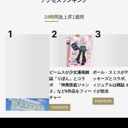
アクセスランキング
24時間
急上昇
1週間
ビームスが少女漫画雑
ポール・スミスが
誌「りぼん」とコラ
ッキーズとコラボ
ボ 「神風怪盗ジャン
ィジュアルは雑誌 
ヌ」など6作品をフィー
イが担当
チャー
FASHION
FASHION