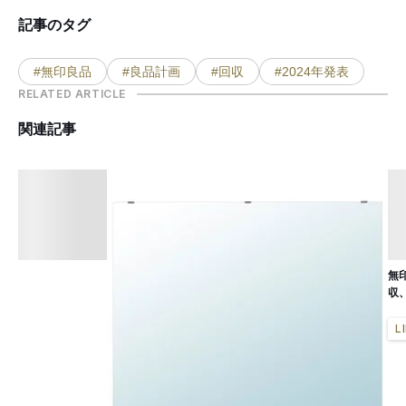
記事のタグ
#無印良品
#良品計画
#回収
#2024年発表
RELATED ARTICLE
関連記事
無
収
L