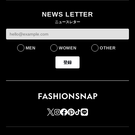
らす若い世代」に向け
【トップに聞く 2026】
モール熊本に勤務
た新作を発売 全13型
オンワードHD保元道宣
いた従業員3人の死
NEWS LETTER
をラインナップ
社長 「のんびりした
認
ニュースレター
ら先はない」“前進”す
LIFESTYLE
BUSINESS
るための企業戦略
BUSINESS
MEN
WOMEN
OTHER
登録