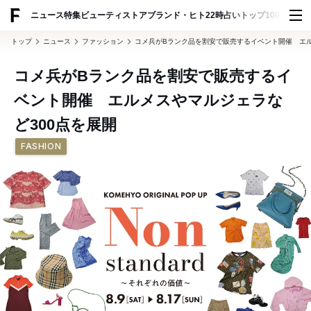
ADVERTISING
ニュース
特集
ビューティ
ストア
ブランド・ヒト
22時占い
トップ100
スナッ
トップ
ニュース
ファッション
コメ兵がBランク品を割安で販売するイベント開催 エル
コメ兵がBランク品を割安で販売するイ
ベント開催 エルメスやマルジェラな
ど300点を展開
FASHION