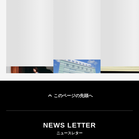
このページの先頭へ
「ユニクロ 京都」が11
ユニクロ × コントワ
月にオープン 国内5店
ゴールドウイン、2
ー・デ・コトニエ新
目のグローバル旗艦店
4〜6月期の営業利
作 コーデュロイジャ
82%減 ザ・ノー
NEWS LETTER
FASHION
ケットなど7型を発売
フェイスで卸が苦
ニュースレター
FASHION
BUSINESS