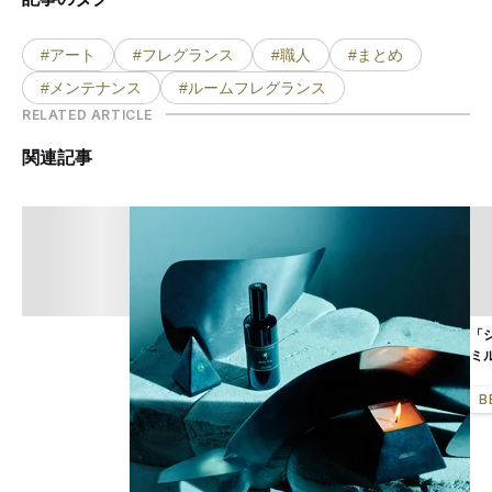
#アート
#フレグランス
#職人
#まとめ
#メンテナンス
#ルームフレグランス
RELATED ARTICLE
関連記事
「
ミ
B