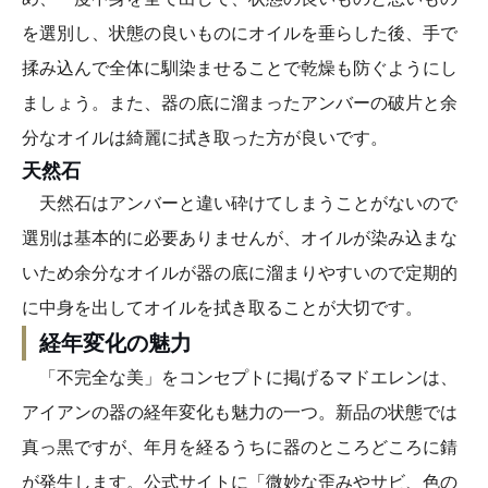
を選別し、状態の良いものにオイルを垂らした後、手で
揉み込んで全体に馴染ませることで乾燥も防ぐようにし
ましょう。また、器の底に溜まったアンバーの破片と余
分なオイルは綺麗に拭き取った方が良いです。
天然石
天然石はアンバーと違い砕けてしまうことがないので
選別は基本的に必要ありませんが、オイルが染み込まな
いため余分なオイルが器の底に溜まりやすいので定期的
に中身を出してオイルを拭き取ることが大切です。
経年変化の魅力
「不完全な美」をコンセプトに掲げるマドエレンは、
アイアンの器の経年変化も魅力の一つ。新品の状態では
真っ黒ですが、年月を経るうちに器のところどころに錆
が発生します。公式サイトに「微妙な歪みやサビ、色の