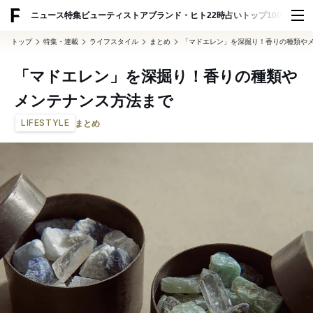
ADVERTISING
ニュース
特集
ビューティ
ストア
ブランド・ヒト
22時占い
トップ100
スナッ
トップ
特集・連載
ライフスタイル
まとめ
「マドエレン」を深掘り！香りの種類や
「マドエレン」を深掘り！香りの種類や
メンテナンス方法まで
LIFESTYLE
まとめ