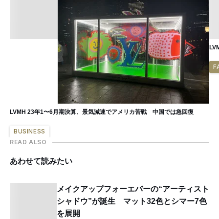
L
F
LVMH 23年1〜6月期決算、景気減速でアメリカ苦戦 中国では急回復
BUSINESS
READ ALSO
あわせて読みたい
メイクアップフォーエバーの“アーティスト
シャドウ”が誕生 マット32色とシマー7色
を展開