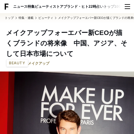
ADVERTISING
ニュース
特集
ビューティ
ストア
ブランド・ヒト
22時占い
トップ100
スナッ
トップ
特集・連載
ビューティ
メイクアップフォーエバー新CEOが描くブランドの将
メイクアップフォーエバー新CEOが描
くブランドの将来像 中国、アジア、そ
して日本市場について
BEAUTY
メイクアップ