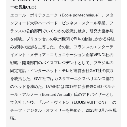
ー社長兼CEO）
エコール・ポリテクニーク（École polytechnique）、スタ
ンフォード大学ハーバード・ビジネス・スクール卒業。フ
ランスの公的部門でいくつかの役職に就き、研究大臣参与
を経験。ブリュッセルの欧州機関でEUの通信にかかる枠組
み規制の交渉を主導した。その後、フランスのエンターテ
イメント・メディア・コミュニケーション企業VENDI社の
戦略・開発部門のバイスプレジデントとして、ブラジルの
固定電話・インターネット・テレビ運営会社GVT社の買収
を統括した。GVT社ではカスタマーエクスペリエンス部門
のヘッドを務めた。LVMHには2019年に会長兼CEO ベルナ
ール・アルノー（Bernard Arnault）氏のアドバイザーとし
て入社した後、「ルイ・ヴィトン（LOUIS VUITTON）」の
チーフ・デジタル・オフィサーを務めた。2023年3月から現
職。