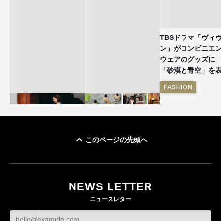
TBSドラマ「ヴィ
ン」がコンビニエ
ウェアのグッズ
「砂漠と青空」を
FASHION
このページの先頭へ
ユニクロ × コントワ
イケアが「都市部で暮
ー・デ・コトニエ新
らす若い世代」に向け
作 コーデュロイジャ
た新作を発売 全13型
NEWS LETTER
ケットなど7型を発売
をラインナップ
ニュースレター
FASHION
LIFESTYLE