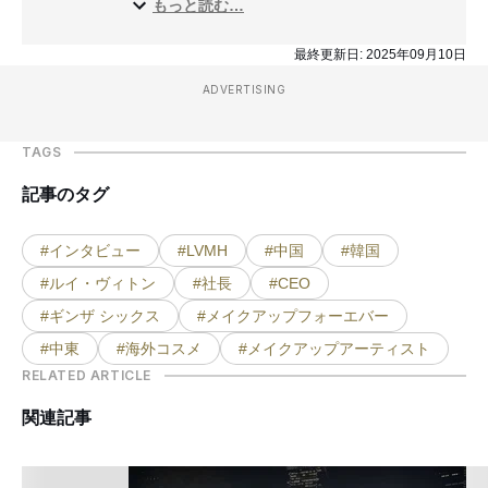
もっと読む…
る。ポッドキャストやシューティング、海外コス
メレビュー、フレグランス、トップ取材など幅広
最終更新日:
2025年09月10日
い観点でファッションとビューティの親和性を探
る企画を進行。2025年9月より再びファッション
ADVERTISING
チームに所属。映画、お笑い、ドラマ、K-
POP......エンタメ中毒で万年寝不足気味。ラジオ
TAGS
はANN派。
記事のタグ
#インタビュー
#LVMH
#中国
#韓国
#ルイ・ヴィトン
#社長
#CEO
#ギンザ シックス
#メイクアップフォーエバー
#中東
#海外コスメ
#メイクアップアーティスト
RELATED ARTICLE
関連記事