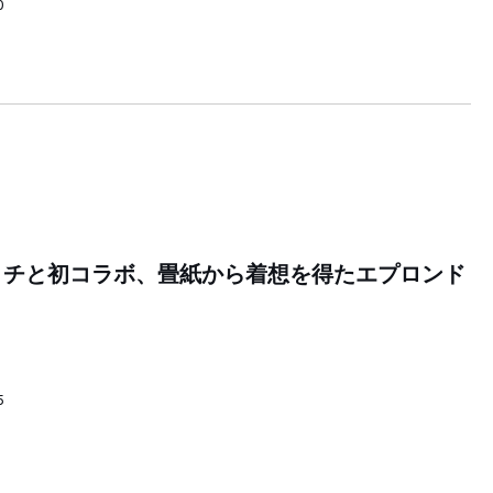
0
コチと初コラボ、畳紙から着想を得たエプロンド
5