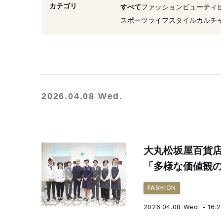
#バッグ
#デニム
#
カテゴリ
すべて
ファッション
ビューティ
#コラボレーション
#ワ
スポーツ
ライフスタイル
カルチ
2026.04.08 Wed.
大丸松坂屋百貨
「多様な価値観
FASHION
2026.04.08 Wed. - 16: