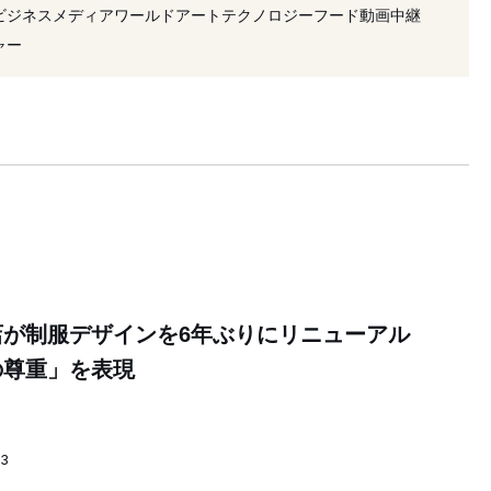
コレクション
#ユニフォーム
#プリント
#受注販売
ビジネス
メディア
ワールド
アート
テクノロジー
フード
動画
中継
ークウェア
#スーツ
ャー
店が制服デザインを6年ぶりにリニューアル
の尊重」を表現
23