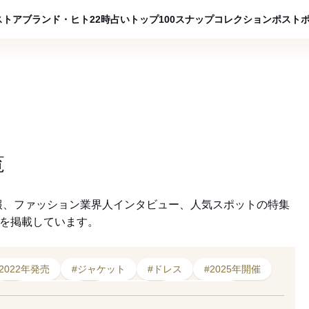
ADVERTISING
ストア
ブランド・ヒト
22時占い
トップ100
スナップ
コレクション
ポスト
覧
報、ファッション業界人インタビュー、人気スポットの特集
クを掲載しています。
#2022年発売
#ジャケット
#ドレス
#2025年開催
#2026年発表
#スカート
#ポップアップ