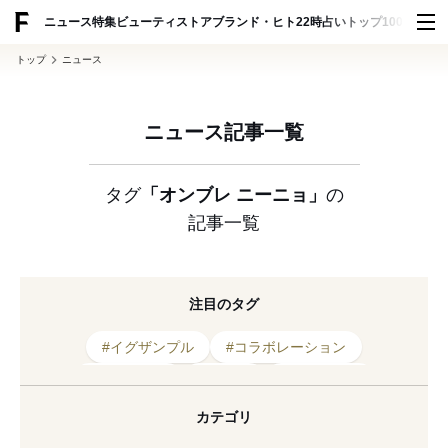
ADVERTISING
ニュース
特集
ビューティ
ストア
ブランド・ヒト
22時占い
トップ100
スナッ
トップ
ニュース
ニュース記事一覧
タグ
「オンブレ ニーニョ」
の
記事一覧
注目のタグ
#イグザンプル
#コラボレーション
#ラウタシー
#ドレス
#フーディー
#バーニーズ ニューヨーク
#ターク
#銀座
カテゴリ
#期間限定
#Tシャツ
#ジュエティ