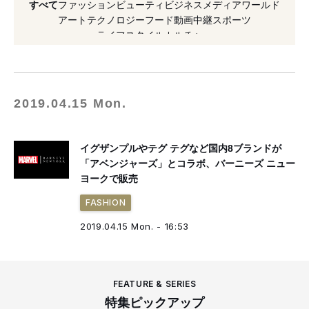
すべて
ファッション
ビューティ
ビジネス
メディア
ワールド
#2019年発売
#オンブレ ニーニョ
#テグ テグ
アート
テクノロジー
フード
動画
中継
スポーツ
ライフスタイル
カルチャー
#イベント
#マーベル
2019.04.15 Mon.
イグザンプルやテグ テグなど国内8ブランドが
「アベンジャーズ」とコラボ、バーニーズ ニュー
ヨークで販売
FASHION
2019.04.15 Mon. - 16:53
FEATURE & SERIES
特集ピックアップ