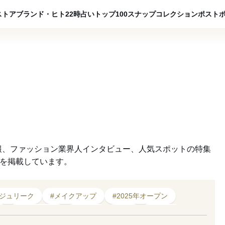
ADVERTISING
ストア
ブランド・ヒト
22時占い
トップ100
スナップ
コレクション
ポスト
報、ファッション業界人インタビュー、人気スポットの特集
クを掲載しています。
#ジュリーク
#メイクアップ
#2025年オープン
#2026年秋冬
#バウム
#香り
#ヌプシ