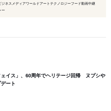
#ポーラテック
#アニバーサリー
#新作
ビジネス
メディア
ワールド
アート
テクノロジー
フード
動画
中継
ャケット
#乾燥
#ローズ
ャー
ェイス」、60周年でヘリテージ回帰 ヌプシや
プデート