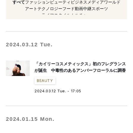
すべて
ファッション
ビューティ
ビジネス
メディア
ワールド
#インスタグラム
#カイリーコスメティックス
アート
テクノロジー
フード
動画
中継
スポーツ
ライフスタイル
カルチャー
#パートナーシップ
#2020年発表
#海外コスメ
#フォーブス
#ビューティ
#キャンペーン
#プロデュース
#フレグランス
2024.03.12 Tue.
「カイリーコスメティックス」初のフレグランス
が誕生 中毒性のあるアンバーフローラルに調香
BEAUTY
2024.03.12 Tue. - 17:05
2024.01.15 Mon.