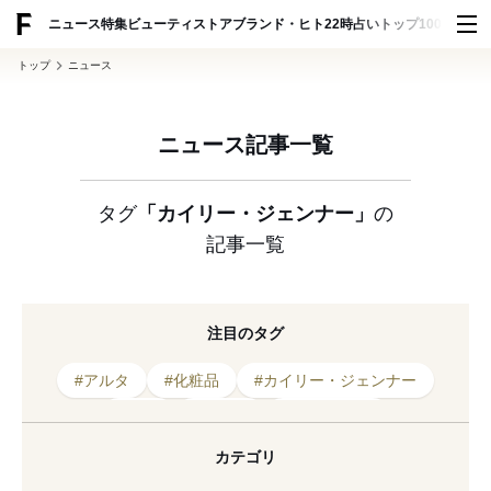
ADVERTISING
ニュース
特集
ビューティ
ストア
ブランド・ヒト
22時占い
トップ100
スナッ
トップ
ニュース
ニュース記事一覧
タグ
「カイリー・ジェンナー」
の
記事一覧
注目のタグ
#アルタ
#化粧品
#カイリー・ジェンナー
#韓国
#コティ
#2018年発売
#アディダス オリジナルス
#コスメ
カテゴリ
#スニーカー
#キム・カーダシアン