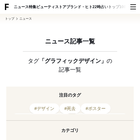
ADVERTISING
ニュース
特集
ビューティ
ストア
ブランド・ヒト
22時占い
トップ100
スナッ
トップ
ニュース
ニュース記事一覧
タグ
「グラフィックデザイン」
の
記事一覧
注目のタグ
#デザイン
#死去
#ポスター
#グラフィックデザイナー
#グラフィックデザイン
#デザイナー
#広告
#西山徹
#2026年発表
カテゴリ
#アーティスト
#書籍
#グラフィック