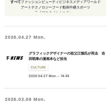
すべて
ファッション
ビューティ
ビジネス
メディア
ワールド
#展覧会
#ブランド
#カルチャー
#東京
アート
テクノロジー
フード
動画
中継
スポーツ
ライフスタイル
カルチャー
#2023年発売
#個展
#デビュー
#ヒューマンメイド
2026.04.27 Mon.
グラフィックデザイナーの祖父江慎氏が死去 吉
田戦車の漫画本など担当
CULTURE
2026.04.27 Mon. - 14:45
2026.03.09 Mon.