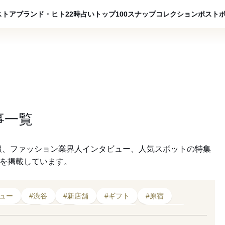
ADVERTISING
ストア
ブランド・ヒト
22時占い
トップ100
スナップ
コレクション
ポスト
事一覧
報、ファッション業界人インタビュー、人気スポットの特集
クを掲載しています。
ニュー
#渋谷
#新店舗
#ギフト
#原宿
#ドリンク
#出店
#2020年オープン
#コーヒー