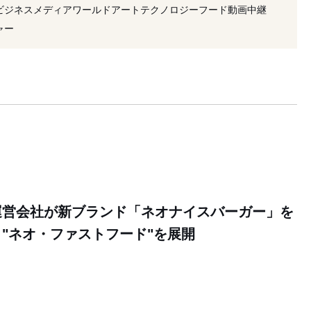
プン
#専門店
#テイクアウト
#商業施設
ビジネス
メディア
ワールド
アート
テクノロジー
フード
動画
中継
ャー
運営会社が新ブランド「ネオナイスバーガー」を
"ネオ・ファストフード"を展開
6