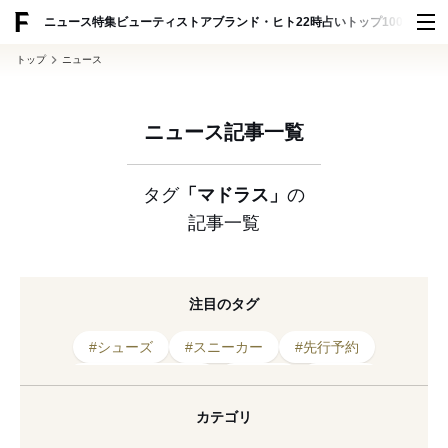
ADVERTISING
ニュース
特集
ビューティ
ストア
ブランド・ヒト
22時占い
トップ100
スナッ
トップ
ニュース
ニュース記事一覧
タグ
「マドラス」
の
記事一覧
注目のタグ
#シューズ
#スニーカー
#先行予約
#コラボレーション
#高機能
#レザー
#青山商事
#インソール
#共同開発
カテゴリ
#洋服の青山
#ナード マインド
#革靴