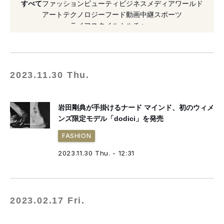
すべて
ファッション
ビューティ
ビジネス
メディア
ワールド
#クラウドファンディング
#ポップアップ
アート
テクノロジー
フード
動画
中継
スポーツ
ライフスタイル
カルチャー
#2023年発売
#ゴアテックス
#岩田剛典
#2021年発売
#マドラス
#2022年発売
2023.11.30 Thu.
岩田剛典が手掛けるナード マインド、初のウィメ
ンズ限定モデル「dodici」を発売
FASHION
2023.11.30 Thu. - 12:31
2023.02.17 Fri.