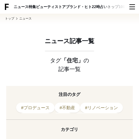
ADVERTISING
ニュース
特集
ビューティ
ストア
ブランド・ヒト
22時占い
トップ100
スナッ
トップ
ニュース
ニュース記事一覧
タグ
「住宅」
の
記事一覧
注目のタグ
#プロデュース
#不動産
#リノベーション
#インテリア
#家電
#サステナビリティ
#住宅
#収納
#ライフスタイル
カテゴリ
#プロジェクト
#ブランド
#開発