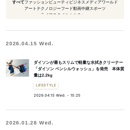
すべて
ファッション
ビューティ
ビジネス
メディア
ワールド
#2021年発売
#2023年発売
#施設
#日本
アート
テクノロジー
フード
動画
中継
スポーツ
ライフスタイル
カルチャー
#建築
#再開発
#2021年発表
#家具
2026.04.15 Wed.
ダイソンが最もスリムで軽量な水拭きクリーナー
「ダイソン ペンシルウォッシュ」を発売 本体質
量は2.2kg
LIFESTYLE
2026.04.15 Wed. - 15:25
2026.01.28 Wed.