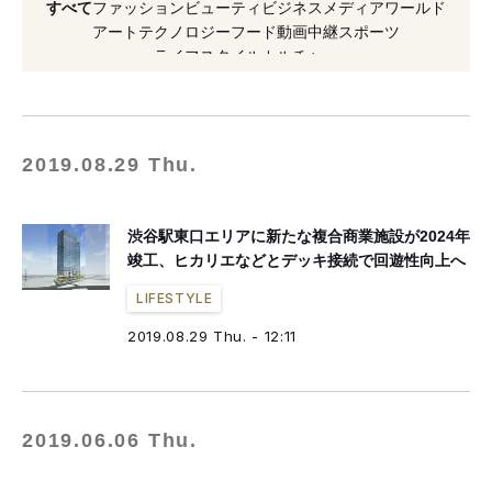
すべて
ファッション
ビューティ
ビジネス
メディア
ワールド
#ホテル
#渋谷ヒカリエ
#東京急行電鉄
アート
テクノロジー
フード
動画
中継
スポーツ
ライフスタイル
カルチャー
#2019年発表
2019.08.29 Thu.
渋谷駅東口エリアに新たな複合商業施設が2024年
竣工、ヒカリエなどとデッキ接続で回遊性向上へ
LIFESTYLE
2019.08.29 Thu. - 12:11
2019.06.06 Thu.