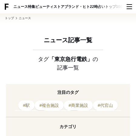
ADVERTISING
ニュース
特集
ビューティ
ストア
ブランド・ヒト
22時占い
トップ100
スナッ
トップ
ニュース
ニュース記事一覧
タグ
「東京急行電鉄」
の
記事一覧
注目のタグ
#駅
#複合施設
#商業施設
#代官山
#スナップ
#東急不動産
#キャットストリート
#改装
#東京都
#渋谷
#オープン
カテゴリ
#東急
#中目黒
#109
#開発
#東京