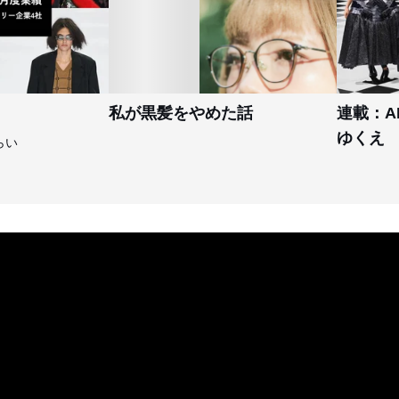
私が黒髪をやめた話
連載：A
ゆくえ
らい