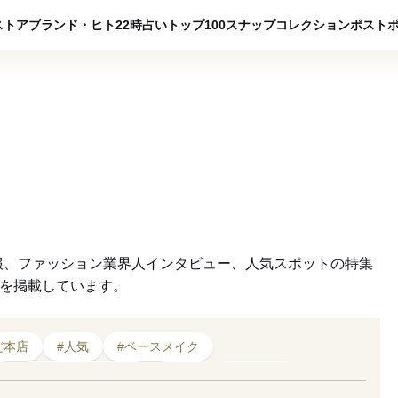
ADVERTISING
ストア
ブランド・ヒト
22時占い
トップ100
スナップ
コレクション
ポスト
報、ファッション業界人インタビュー、人気スポットの特集
クを掲載しています。
だ本店
#人気
#ベースメイク
ー
#リップスティック
#RMK
#秋コスメ