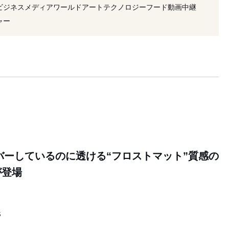
#YUKI
#メイク
#チーク
ビジネス
メディア
ワールド
アート
テクノロジー
フード
動画
中継
#メイクアップアーティスト
#リップ
ャー
勢丹新宿店
#2023年発売
#衣装
バーしているのに透ける“フロストマット”質感の
が登場
5