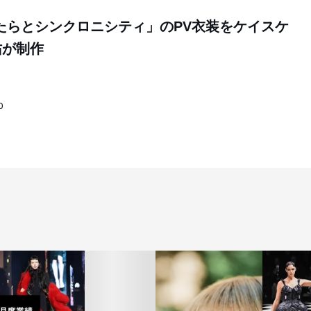
やたらとシンクロニシティ」のPV衣装をケイスケ
佑が制作
0